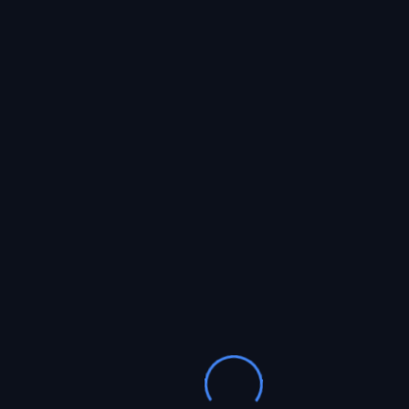
Reply
Guarda mi nombre, correo electrónico y web en
este navegador para la próxima vez que
comente.